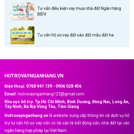
Tư vấn điều kiện vay mua nhà đất Ngân hàng
BIDV
Tư vấn hồ sơ vay đất sào đất mẫu đất ha
HOTROVAYNGANHANG.VN
Điện thoại: 0768 941 139 - 0906 028 456
Email:
hotrovaynganhang123@gmail.com
Khu vực hỗ trợ: Tp.Hồ Chí Minh, Bình Dương, Đồng Nai, Long An,
Tây Ninh, Bà Rịa Vũng Tàu, Tiền Giang
Hotrovaynganhang.vn
là website cung cấp thông tin và dịch vụ hỗ
trợ tư vấn hồ sơ vay vốn có tài sản là bất động sản, nhà đất tại các
ngân hàng hợp pháp tại Việt Nam.