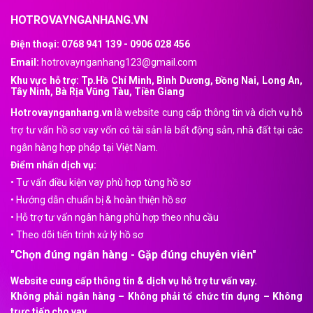
HOTROVAYNGANHANG.VN
Điện thoại: 0768 941 139 - 0906 028 456
Email:
hotrovaynganhang123@gmail.com
Khu vực hỗ trợ: Tp.Hồ Chí Minh, Bình Dương, Đồng Nai, Long An,
Tây Ninh, Bà Rịa Vũng Tàu, Tiền Giang
Hotrovaynganhang.vn
là website cung cấp thông tin và dịch vụ hỗ
trợ tư vấn hồ sơ vay vốn có tài sản là bất động sản, nhà đất tại các
ngân hàng hợp pháp tại Việt Nam.
Điểm nhấn dịch vụ:
•
Tư vấn điều kiện vay phù hợp từng hồ sơ
•
Hướng dẫn chuẩn bị & hoàn thiện hồ sơ
•
Hỗ trợ tư vấn ngân hàng phù hợp theo nhu cầu
•
Theo dõi tiến trình xử lý hồ sơ
"Chọn đúng ngân hàng - Gặp đúng chuyên viên"
Website cung cấp thông tin & dịch vụ hỗ trợ tư vấn vay.
Không phải ngân hàng – Không phải tổ chức tín dụng – Không
trực tiếp cho vay.