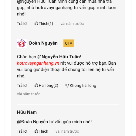
@Nguyễn Hữu Tuấn Mình cũng cần mua nhà trả
góp, nhờ hotrovaynganhang tư vấn giúp mình luôn
nhé!
Trả lời
Thích(1)
vài năm trước
Đoàn Nguyễn
QTV
Chào bạn @
Nguyễn Hữu Tuấn
!
hotrovaynganhang.vn
rất vui được hỗ trợ bạn. Bạn
vui lòng giữ điện thoại để chúng tôi liên hệ tư vấn
nhé.
Trả lời
Hài lòng(2)
Không hài lòng
vài năm trước
Hữu Nam
@Đoàn Nguyễn tư vấn giúp mình nhé!
Trả lời
Thích
vài năm trước