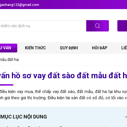
ynganhang123@gmail.com
Ư VẤN
KIẾN THỨC
QUY ĐỊNH
HỎI ĐÁP
LI
 mẫu đất ha
ấn hồ sơ vay đất sào đất mẫu đất 
điều kiện vay mua, thế chấp vay đất sào, đất mẫu, đất ha tại khu v
h giá theo giá thị trường. Điều kiện tài sản đất có sổ đỏ, có lối và
MỤC LỤC NỘI DUNG