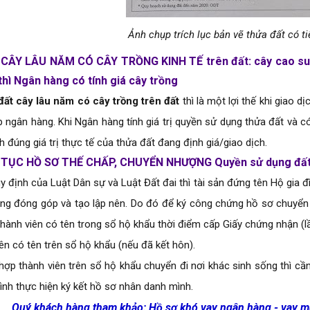
Ảnh chụp trích lục bản vẽ thửa đất có t
 CÂY LÂU NĂM CÓ CÂY TRỒNG KINH TẾ 
trên đất: cây cao s
hì Ngân hàng có tính giá cây trồng
 đất cây lâu năm có cây trồng trên đất
thì là một lợi thế khi giao
p ngân hàng. Khi Ngân hàng tính giá trị quyền sử dụng thửa đất và 
 đúng giá trị thực tế của thửa đất đang định giá/giao dịch.
 TỤC HỒ SƠ THẾ CHẤP, CHUYỂN NHƯỢNG Quyền sử dụng đất 
 định của Luật Dân sự và Luật Đất đai thì tài sản đứng tên Hộ gia đì
ng đóng góp và tạo lập nên. Do đó để ký công chứng hồ sơ chuyển 
thành viên có tên trong sổ hộ khẩu thời điểm cấp Giấy chứng nhận (
ên có tên trên sổ hộ khẩu (nếu đã kết hôn).
hợp thành viên trên sổ hộ khẩu chuyển đi nơi khác sinh sống thì cầ
ình thực hiện ký kết hồ sơ nhân danh mình.
Quý khách hàng tham khảo:
Hồ sơ khó vay ngân hàng - vay m