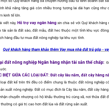
 một số Quý khách hàng đã chuyển hướng đầu tư kinh doanh đất sào,
ính khả năng tăng giá còn nhiều trong tương lai dài hạn cũng như cơ
m kinh tế lớn.
Hỗ trợ vay ngân hàng
i viết này,
xin chia sẻ với Quý khách hàng 
p tài sản là đất sào, đất mẫu, đất hec thuộc một tỉnh khu vực đôn
ch hàng đầu tư mua đất nông nghiệp tại khu vực tỉnh.
Quý khách hàng tham khảo thêm Vay mua nhà đất trả góp - vay
ại đất nông nghiệp Ngân hàng nhận tài sản thế chấp:
Đấ
nước.
C BIỆT GIỮA CÁC LOẠI ĐẤT
: Đất cây lâu năm, đất cây hàng n
 loại đất kể trên thì đều có điểm chung là thuộc đất nông nghiệp c
 sản xuất nông nghiệp. Đất có mục đích là Cây lâu năm, đất cây hàn
 nhận chuyển nhượng có hộ khẩu thường trú cùng xã, nơi thửa đất đ
thường có giá trị cao hơn đất lúa và đất rừng sản xuất.