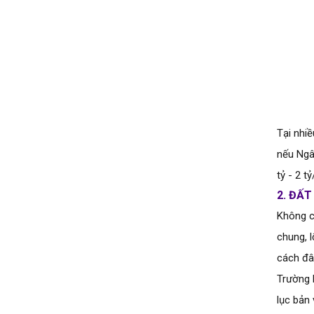
Tại nhi
nếu Ngân
tỷ - 2 t
2.
 ĐẤT
Không ch
chung, 
cách đây
Trường h
lục bản 