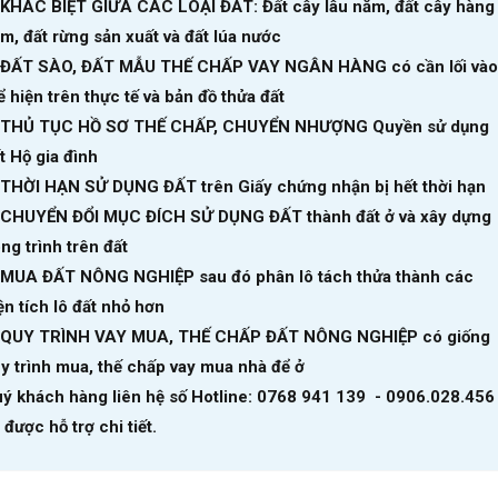
 KHÁC BIỆT GIỮA CÁC LOẠI ĐẤT: Đất cây lâu năm, đất cây hàng
m, đất rừng sản xuất và đất lúa nước
 ĐẤT SÀO, ĐẤT MẪU THẾ CHẤP VAY NGÂN HÀNG có cần lối vào
ể hiện trên thực tế và bản đồ thửa đất
 THỦ TỤC HỒ SƠ THẾ CHẤP, CHUYỂN NHƯỢNG Quyền sử dụng
t Hộ gia đình
 THỜI HẠN SỬ DỤNG ĐẤT trên Giấy chứng nhận bị hết thời hạn
 CHUYỂN ĐỔI MỤC ĐÍCH SỬ DỤNG ĐẤT thành đất ở và xây dựng
ng trình trên đất
 MUA ĐẤT NÔNG NGHIỆP sau đó phân lô tách thửa thành các
ện tích lô đất nhỏ hơn
 QUY TRÌNH VAY MUA, THẾ CHẤP ĐẤT NÔNG NGHIỆP có giống
y trình mua, thế chấp vay mua nhà để ở
ý khách hàng liên hệ số Hotline: 0768 941 139 - 0906.028.456
 được hỗ trợ chi tiết.