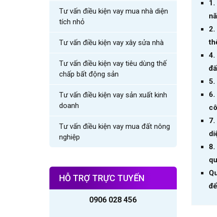
1.
Tư vấn điều kiện vay mua nhà diện
nă
tích nhỏ
2.
th
Tư vấn điều kiện vay xây sửa nhà
4.
Tư vấn điều kiện vay tiêu dùng thế
đấ
chấp bất động sản
5.
6.
Tư vấn điều kiện vay sản xuất kinh
doanh
cô
7.
Tư vấn điều kiện vay mua đất nông
di
nghiệp
8.
qu
Qu
HỖ TRỢ TRỰC TUYẾN
để
0906 028 456