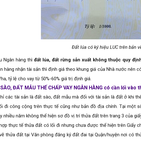
Đất lúa có ký hiệu LUC trên bản v
ều Ngân hàng thì
đất lúa, đất rừng sản xuất không thuộc quy địn
 hàng nhận tài sản thì định giá theo khung giá của Nhà nước nên có g
ỷ/ha, tỷ lệ cho vay từ 50%-60% giá trị định giá.
 SÀO, ĐẤT MẪU THẾ CHẤP VAY NGÂN HÀNG 
có cần lối vào t
ỉ các tài sản là đất sào, đất mẫu mà đối với tài sản là đất ở khi t
lối đi công cộng trên thực tế cũng như bản đồ địa chính. Tại một 
 nhiều năm không thể hiện sơ đồ vị trí thửa đất trên trang 3 của gi
ợp thực tế thửa đất có lối đi nhưng chưa được thể hiện trên Giấy ch
vẽ thửa đất tại Văn phòng đăng ký đất đai tại Quận/huyện nơi có thửa