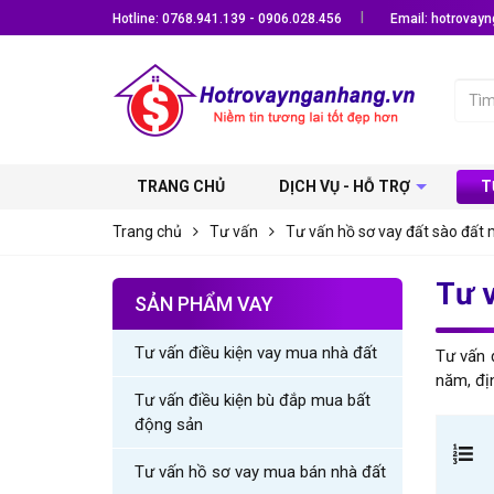
Hotline: 0768.941.139 - 0906.028.456
Email: hotrova
TRANG CHỦ
DỊCH VỤ - HỖ TRỢ
T
Trang chủ
Tư vấn
Tư vấn hồ sơ vay đất sào đất
Tư v
SẢN PHẨM VAY
Tư vấn điều kiện vay mua nhà đất
Tư vấn 
năm, địn
Tư vấn điều kiện bù đắp mua bất
động sản
Tư vấn hồ sơ vay mua bán nhà đất