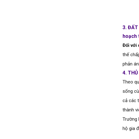
3.
 ĐẤT
hoạch t
Đối với
thế chấ
phản ánh
4. THỦ
Theo quy
sống cù
cả các 
thành vi
Trường 
hộ gia đ