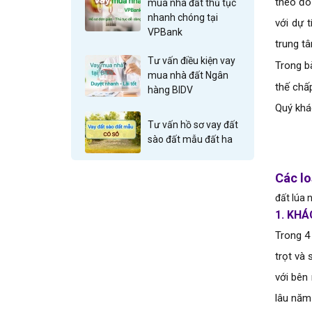
theo đó
mua nhà đất thủ tục
nhanh chóng tại
với dự t
VPBank
trung tâ
Tư vấn điều kiện vay
Trong bà
mua nhà đất Ngân
thế chấ
hàng BIDV
Quý khá
Tư vấn hồ sơ vay đất
sào đất mẫu đất ha
Các lo
đất lúa 
1.
 KHÁ
Trong 4
trọt và
với bên
lâu năm 